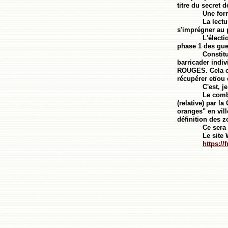
titre du secret d
Une form
La lectu
s'imprégner au 
L'électi
phase 1 des gue
Constit
barricader indiv
ROUGES. Cela co
récupérer et/ou e
C'est, 
Le comb
(relative) par l
oranges" en vil
définition des 
Ce sera 
Le site
https:/