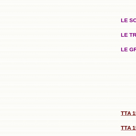
LE S
LE T
LE G
TTA 
TTA 