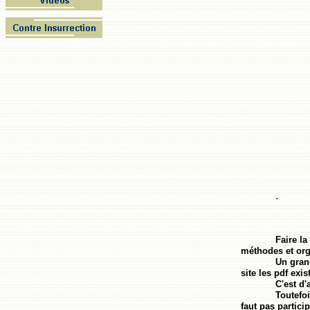
.
Faire la
méthodes et org
Un gran
site les pdf exis
C'est d'
Toutefo
faut pas partici