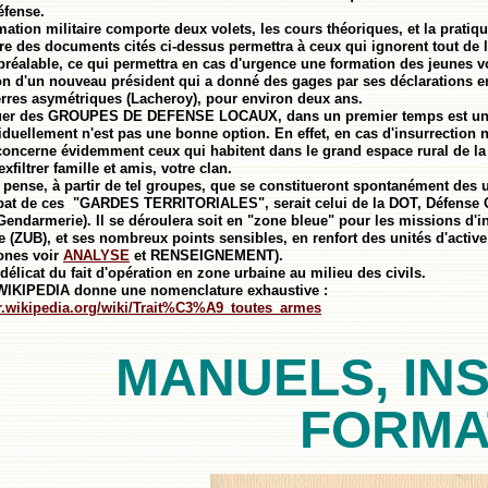
éfense.
ation militaire comporte deux volets, les cours théoriques, et la pratique
re des documents cités ci-dessus permettra à ceux qui ignorent tout de la
préalable, ce qui permettra en cas d'urgence une formation des jeunes vo
on d'un nouveau président qui a donné des gages par ses déclarations en 
rres asymétriques (Lacheroy), pour environ deux ans.
uer des GROUPES DE DEFENSE LOCAUX, dans un premier temps est un b
iduellement n'est pas une bonne option. En effet, en cas d'insurrection 
ncerne évidemment ceux qui habitent dans le grand espace rural de l
xfiltrer famille et amis, votre clan.
je pense, à partir de tel groupes, que se constitueront spontanément
at de ces "GARDES TERRITORIALES", serait celui de la DOT, Défense Opé
a Gendarmerie). Il se déroulera soit en "zone bleue" pour les missions d'
le (ZUB), et ses nombreux points sensibles, en renfort des unités d'acti
zones voir
ANALYSE
et RENSEIGNEMENT).
délicat du fait d'opération en zone urbaine au milieu des civils.
 WIKIPEDIA donne une nomenclature exhaustive :
/fr.wikipedia.org/wiki/Trait%C3%A9_toutes_armes
MANUELS, IN
FORMA