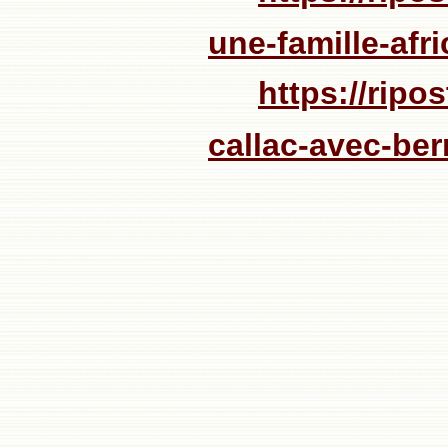
une-famille-afr
https://ripo
callac-avec-be