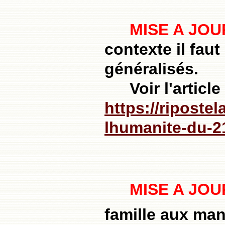
MISE A JOU
contexte il fau
généralisés.
Voir l'artic
https://riposte
lhumanite-du-21
MISE A JOU
famille aux man