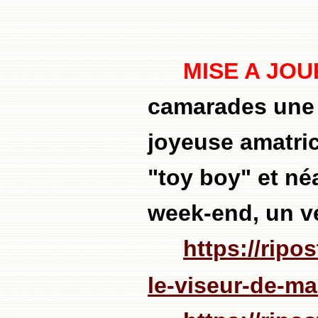
MISE A JOU
camarades une p
joyeuse amatri
"toy boy" et né
week-end, un vé
https://ripo
le-viseur-de-m