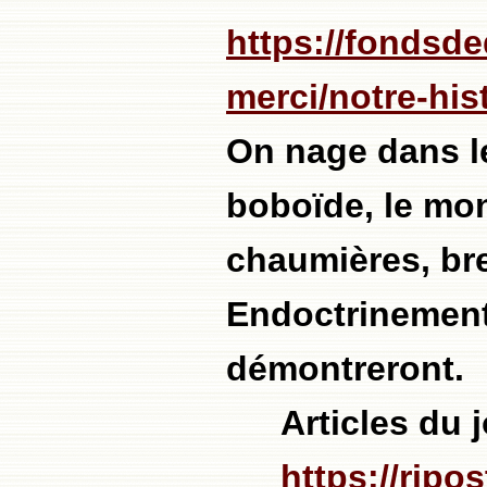
https://fondsde
merci/notre-his
On nage dans le
boboïde, le mon
chaumières, br
Endoctrinement
démontreront.
Articles du
https://ripo