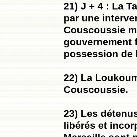
21) J + 4 : La 
par une interven
Couscoussie ma
gouvernement fr
possession de 
22) La Loukoumi
Couscoussie.
23) Les détenu
libérés et inco