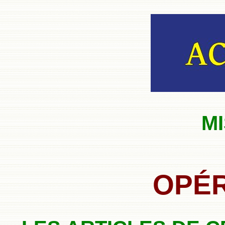
MI
OPÉR