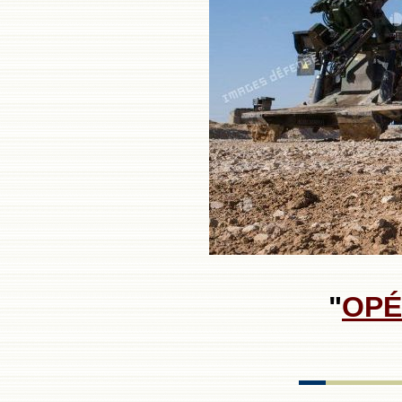
"
OPÉ