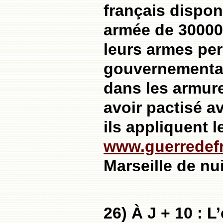
français dispon
armée de 300000
leurs armes per
gouvernemental
dans les armur
avoir pactisé a
ils appliquent l
www.guerredefr
Marseille de nui
26) À J + 10 : L