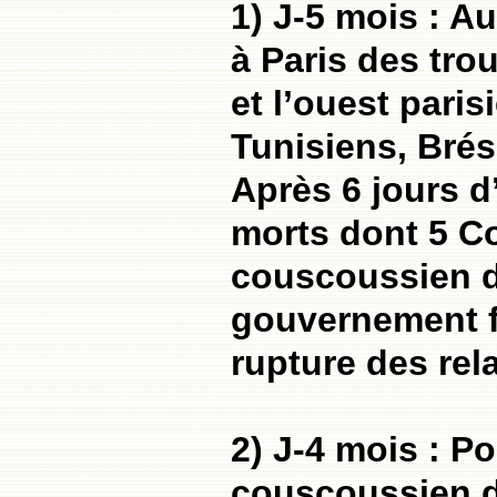
1) J-5 mois : A
à Paris des tro
et l’ouest pari
Tunisiens, Brési
Après 6 jours 
morts dont 5 C
couscoussien 
gouvernement fr
rupture des rel
2) J-4 mois : P
couscoussien d