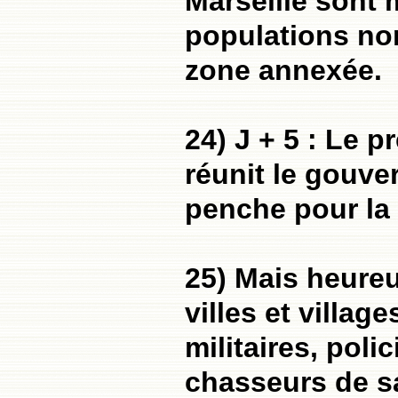
Marseille sont 
populations no
zone annexée.
24) J + 5 : Le p
réunit le gouve
penche pour la 
25) Mais heure
villes et villag
militaires, poli
chasseurs de sa