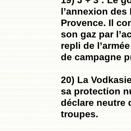
19) J + 3 : Le
l’annexion des
Provence. Il co
son gaz par l’a
repli de l’armé
de campagne pr
20) La Vodkasi
sa protection nu
déclare neutre d
troupes.