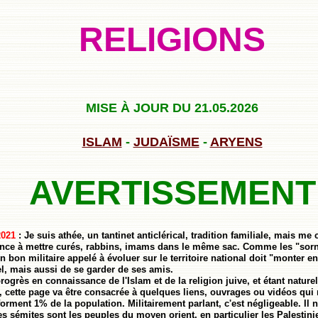
RELIGIONS
MISE À JOUR DU 21.05.2026
ISLAM
-
JUDAÏSME
-
ARYENS
AVERTISSEMENT
2021
: Je suis athée, un tantinet anticlérical, tradition familiale, mais m
ndance à mettre curés, rabbins, imams dans le même sac. Comme les "sorn
 un bon militaire appelé à évoluer sur le territoire national doit "monte
el, mais aussi de se garder de ses amis.
rogrès en connaissance de l'Islam et de la religion juive, et étant natur
 cette page va être consacrée à quelques liens, ouvrages ou vidéos qui
forment 1% de la population. Militairement parlant, c'est négligeable. Il n
s sémites sont les peuples du moyen orient, en particulier les Palestini