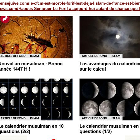
ensejuive.com/le-cfcm-est-mort-le-forif-lest-deja-lislam-de-france-est-bie
news.com/Haoues-Seniguer-Le-Forif-a-aujourd-hui-autant-de-chance-que-